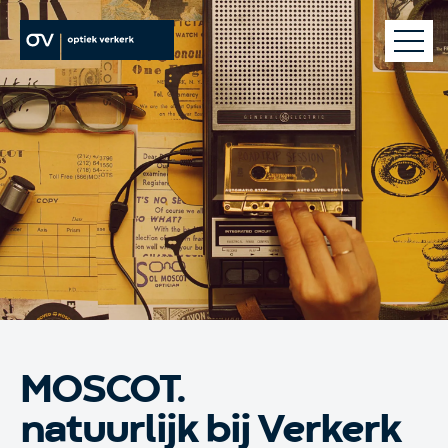
brillen
contactlenzen
oogzorg
webshop
optiek verkerk
MOSCOT.
natuurlijk bij Verkerk