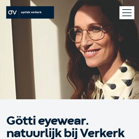
brillen
contactlenzen
oogzorg
webshop
optiek verkerk
Götti eyewear.
natuurlijk bij Verkerk